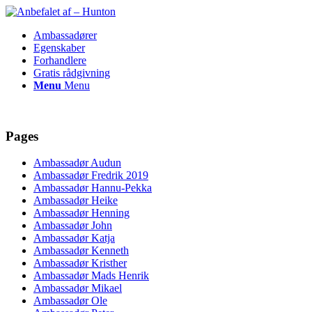
Ambassadører
Egenskaber
Forhandlere
Gratis rådgivning
Menu
Menu
Pages
Ambassadør Audun
Ambassadør Fredrik 2019
Ambassadør Hannu-Pekka
Ambassadør Heike
Ambassadør Henning
Ambassadør John
Ambassadør Katja
Ambassadør Kenneth
Ambassadør Kristher
Ambassadør Mads Henrik
Ambassadør Mikael
Ambassadør Ole