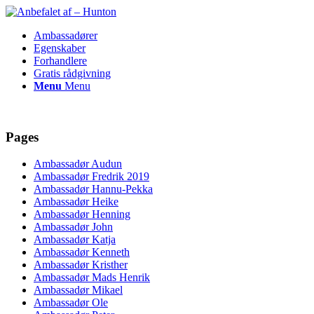
Ambassadører
Egenskaber
Forhandlere
Gratis rådgivning
Menu
Menu
Pages
Ambassadør Audun
Ambassadør Fredrik 2019
Ambassadør Hannu-Pekka
Ambassadør Heike
Ambassadør Henning
Ambassadør John
Ambassadør Katja
Ambassadør Kenneth
Ambassadør Kristher
Ambassadør Mads Henrik
Ambassadør Mikael
Ambassadør Ole